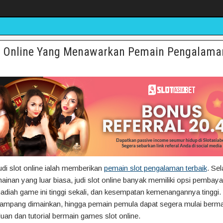
ot Online Yang Menawarkan Pemain Pengalama
udi slot online ialah memberikan
pemain slot pengalaman terbaik
. Se
inan yang luar biasa, judi slot online banyak memiliki opsi pembaya
adiah game ini tinggi sekali, dan kesempatan kemenangannya tinggi.
ampang dimainkan, hingga pemain pemula dapat segera mulai bermain.
an dan tutorial bermain games slot online.