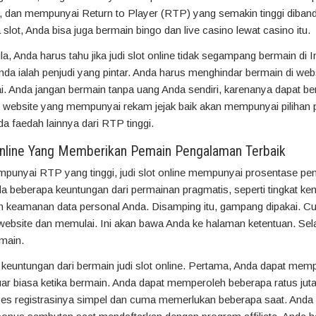
 dan mempunyai Return to Player (RTP) yang semakin tinggi diband
a slot, Anda bisa juga bermain bingo dan live casino lewat casino itu.
, Anda harus tahu jika judi slot online tidak segampang bermain di I
nda ialah penjudi yang pintar. Anda harus menghindar bermain di webs
ai. Anda jangan bermain tanpa uang Anda sendiri, karenanya dapat be
, website yang mempunyai rekam jejak baik akan mempunyai piliha
a faedah lainnya dari RTP tinggi.
Online Yang Memberikan Pemain Pengalaman Terbaik
punyai RTP yang tinggi, judi slot online mempunyai prosentase p
Ada beberapa keuntungan dari permainan pragmatis, seperti tingkat 
an keamanan data personal Anda. Disamping itu, gampang dipakai. 
 website dan memulai. Ini akan bawa Anda ke halaman ketentuan. Sel
rmain.
keuntungan dari bermain judi slot online. Pertama, Anda dapat mem
ar biasa ketika bermain. Anda dapat memperoleh beberapa ratus jut
es registrasinya simpel dan cuma memerlukan beberapa saat. Anda 