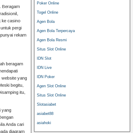
Poker Online
k. Beragam
Togel Online
adisionil,
k ke casino
Agen Bola
untuk pergi
Agen Bola Terpercaya
mpunyai rekam
Agen Bola Resmi
Situs Slot Online
IDN Slot
alah beragam
IDN Live
mendapati
IDN Poker
h website yang
Meski begitu,
Agen Slot Online
isamping itu,
Situs Slot Online
Slotasiabet
i yang
asiabet88
 Dengan
asiahoki
ila Anda cari
 pada diagram