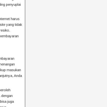
ing penyuplai
nternet harus
ite yang tidak
resiko.
n pembayaran
embayaran
kemenangan
Cukup masukan
anjutnya, Anda
peroleh
a dengan
bisa juga