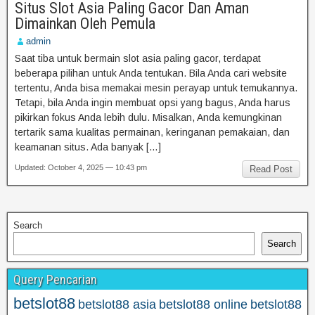
Situs Slot Asia Paling Gacor Dan Aman
Dimainkan Oleh Pemula
admin
Saat tiba untuk bermain slot asia paling gacor, terdapat
beberapa pilihan untuk Anda tentukan. Bila Anda cari website
tertentu, Anda bisa memakai mesin perayap untuk temukannya.
Tetapi, bila Anda ingin membuat opsi yang bagus, Anda harus
pikirkan fokus Anda lebih dulu. Misalkan, Anda kemungkinan
tertarik sama kualitas permainan, keringanan pemakaian, dan
keamanan situs. Ada banyak […]
Updated: October 4, 2025 — 10:43 pm
Read Post
Search
Search
Query Pencarian
betslot88
betslot88 asia
betslot88 online
betslot88