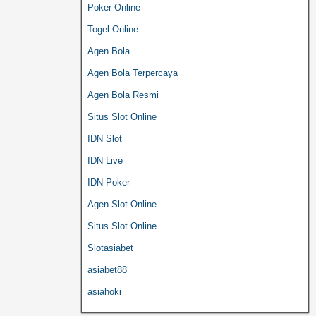
Poker Online
Togel Online
Agen Bola
Agen Bola Terpercaya
Agen Bola Resmi
Situs Slot Online
IDN Slot
IDN Live
IDN Poker
Agen Slot Online
Situs Slot Online
Slotasiabet
asiabet88
asiahoki