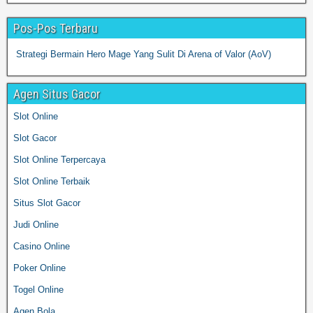
Pos-Pos Terbaru
Strategi Bermain Hero Mage Yang Sulit Di Arena of Valor (AoV)
Agen Situs Gacor
Slot Online
Slot Gacor
Slot Online Terpercaya
Slot Online Terbaik
Situs Slot Gacor
Judi Online
Casino Online
Poker Online
Togel Online
Agen Bola