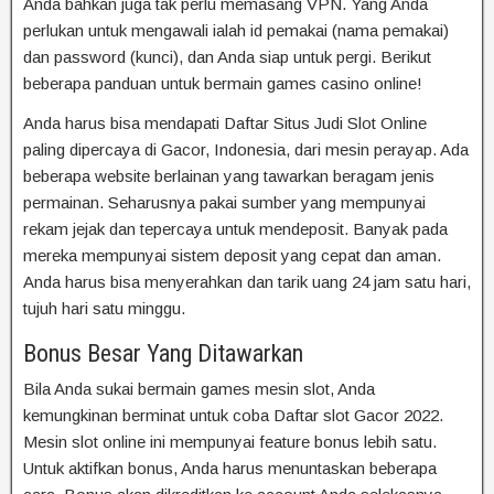
Anda bahkan juga tak perlu memasang VPN. Yang Anda
perlukan untuk mengawali ialah id pemakai (nama pemakai)
dan password (kunci), dan Anda siap untuk pergi. Berikut
beberapa panduan untuk bermain games casino online!
Anda harus bisa mendapati Daftar Situs Judi Slot Online
paling dipercaya di Gacor, Indonesia, dari mesin perayap. Ada
beberapa website berlainan yang tawarkan beragam jenis
permainan. Seharusnya pakai sumber yang mempunyai
rekam jejak dan tepercaya untuk mendeposit. Banyak pada
mereka mempunyai sistem deposit yang cepat dan aman.
Anda harus bisa menyerahkan dan tarik uang 24 jam satu hari,
tujuh hari satu minggu.
Bonus Besar Yang Ditawarkan
Bila Anda sukai bermain games mesin slot, Anda
kemungkinan berminat untuk coba Daftar slot Gacor 2022.
Mesin slot online ini mempunyai feature bonus lebih satu.
Untuk aktifkan bonus, Anda harus menuntaskan beberapa