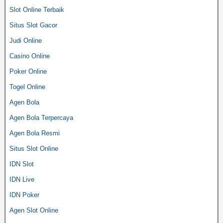
Slot Online Terbaik
Situs Slot Gacor
Judi Online
Casino Online
Poker Online
Togel Online
Agen Bola
Agen Bola Terpercaya
Agen Bola Resmi
Situs Slot Online
IDN Slot
IDN Live
IDN Poker
Agen Slot Online