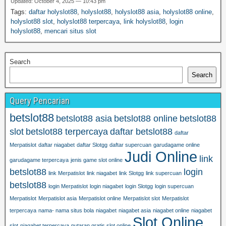
Updated: October 4, 2025 — 10:43 pm
Tags:
daftar holyslot88
,
holyslot88
,
holyslot88 asia
,
holyslot88 online
,
holyslot88 slot
,
holyslot88 terpercaya
,
link holyslot88
,
login
holyslot88
,
mencari situs slot
Search
Search
Query Pencarian
betslot88
betslot88 asia
betslot88 online
betslot88
slot
betslot88 terpercaya
daftar betslot88
daftar
Merpatislot
daftar niagabet
daftar Slotgg
daftar supercuan
garudagame online
Judi Online
link
garudagame terpercaya
jenis game slot online
betslot88
login
link Merpatislot
link niagabet
link Slotgg
link supercuan
betslot88
login Merpatislot
login niagabet
login Slotgg
login supercuan
Merpatislot
Merpatislot asia
Merpatislot online
Merpatislot slot
Merpatislot
terpercaya
nama- nama situs bola
niagabet
niagabet asia
niagabet online
niagabet
Slot Online
slot
niagabet terpercaya
putaran gratis slot online