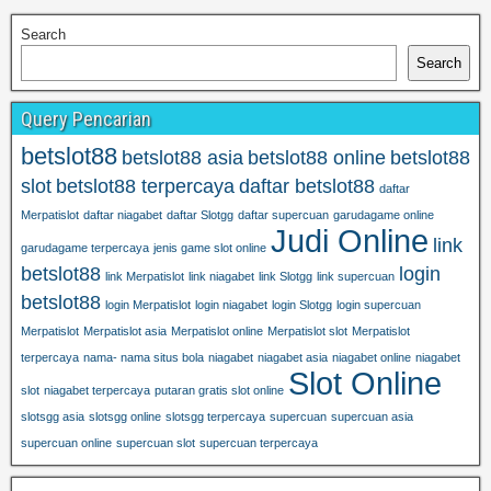
Search
Search
Query Pencarian
betslot88
betslot88 asia
betslot88 online
betslot88
slot
betslot88 terpercaya
daftar betslot88
daftar
Merpatislot
daftar niagabet
daftar Slotgg
daftar supercuan
garudagame online
Judi Online
link
garudagame terpercaya
jenis game slot online
betslot88
login
link Merpatislot
link niagabet
link Slotgg
link supercuan
betslot88
login Merpatislot
login niagabet
login Slotgg
login supercuan
Merpatislot
Merpatislot asia
Merpatislot online
Merpatislot slot
Merpatislot
terpercaya
nama- nama situs bola
niagabet
niagabet asia
niagabet online
niagabet
Slot Online
slot
niagabet terpercaya
putaran gratis slot online
slotsgg asia
slotsgg online
slotsgg terpercaya
supercuan
supercuan asia
supercuan online
supercuan slot
supercuan terpercaya