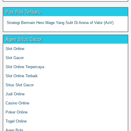
Pos-Pos Terbaru
Strategi Bermain Hero Mage Yang Sulit Di Arena of Valor (AoV)
Agen Situs Gacor
Slot Online
Slot Gacor
Slot Online Terpercaya
Slot Online Terbaik
Situs Slot Gacor
Judi Online
Casino Online
Poker Online
Togel Online
Agen Bola