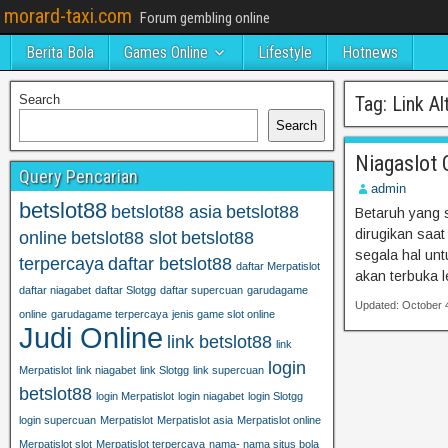
morard-taxi.com
Forum gembling online
Berita Bola
Games Online
Lifestyle
Hotnews
Search
Tag:
Link Al
Search
Niagaslot 
Query Pencarian
admin
betslot88
betslot88 asia
betslot88
Betaruh yang s
dirugikan saat
online
betslot88 slot
betslot88
segala hal un
terpercaya
daftar betslot88
daftar Merpatislot
akan terbuka l
daftar niagabet
daftar Slotgg
daftar supercuan
garudagame
Updated: October 
online
garudagame terpercaya
jenis game slot online
Judi Online
link betslot88
link
login
Merpatislot
link niagabet
link Slotgg
link supercuan
betslot88
login Merpatislot
login niagabet
login Slotgg
login supercuan
Merpatislot
Merpatislot asia
Merpatislot online
Merpatislot slot
Merpatislot terpercaya
nama- nama situs bola