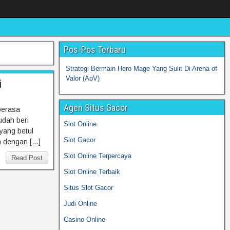
Pos-Pos Terbaru
Strategi Bermain Hero Mage Yang Sulit Di Arena of
Valor (AoV)
i
Agen Situs Gacor
berasa
udah beri
Slot Online
yang betul
Slot Gacor
an dengan […]
Slot Online Terpercaya
Read Post
Slot Online Terbaik
Situs Slot Gacor
Judi Online
Casino Online