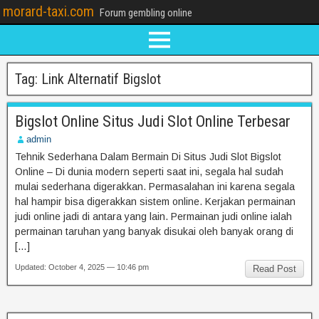
morard-taxi.com
Forum gembling online
Tag:
Link Alternatif Bigslot
Bigslot Online Situs Judi Slot Online Terbesar
admin
Tehnik Sederhana Dalam Bermain Di Situs Judi Slot Bigslot
Online – Di dunia modern seperti saat ini, segala hal sudah
mulai sederhana digerakkan. Permasalahan ini karena segala
hal hampir bisa digerakkan sistem online. Kerjakan permainan
judi online jadi di antara yang lain. Permainan judi online ialah
permainan taruhan yang banyak disukai oleh banyak orang di
[…]
Updated: October 4, 2025 — 10:46 pm
Read Post