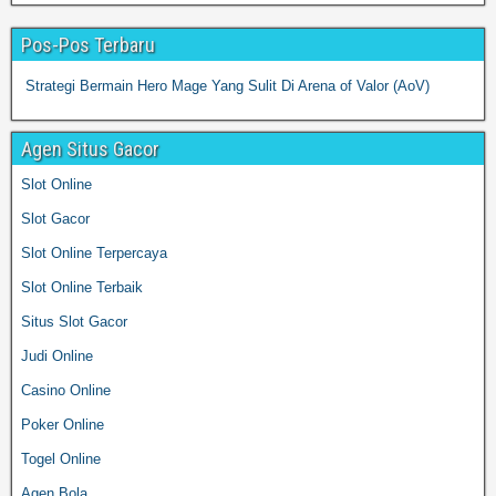
Pos-Pos Terbaru
Strategi Bermain Hero Mage Yang Sulit Di Arena of Valor (AoV)
Agen Situs Gacor
Slot Online
Slot Gacor
Slot Online Terpercaya
Slot Online Terbaik
Situs Slot Gacor
Judi Online
Casino Online
Poker Online
Togel Online
Agen Bola