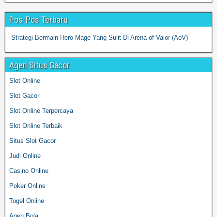
Pos-Pos Terbaru
Strategi Bermain Hero Mage Yang Sulit Di Arena of Valor (AoV)
Agen Situs Gacor
Slot Online
Slot Gacor
Slot Online Terpercaya
Slot Online Terbaik
Situs Slot Gacor
Judi Online
Casino Online
Poker Online
Togel Online
Agen Bola