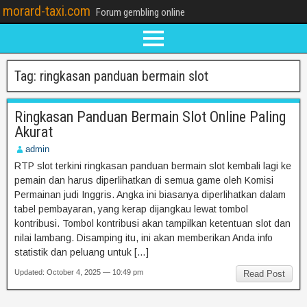
morard-taxi.com
Forum gembling online
Tag:
ringkasan panduan bermain slot
Ringkasan Panduan Bermain Slot Online Paling
Akurat
admin
RTP slot terkini ringkasan panduan bermain slot kembali lagi ke
pemain dan harus diperlihatkan di semua game oleh Komisi
Permainan judi Inggris. Angka ini biasanya diperlihatkan dalam
tabel pembayaran, yang kerap dijangkau lewat tombol
kontribusi. Tombol kontribusi akan tampilkan ketentuan slot dan
nilai lambang. Disamping itu, ini akan memberikan Anda info
statistik dan peluang untuk […]
Updated: October 4, 2025 — 10:49 pm
Read Post