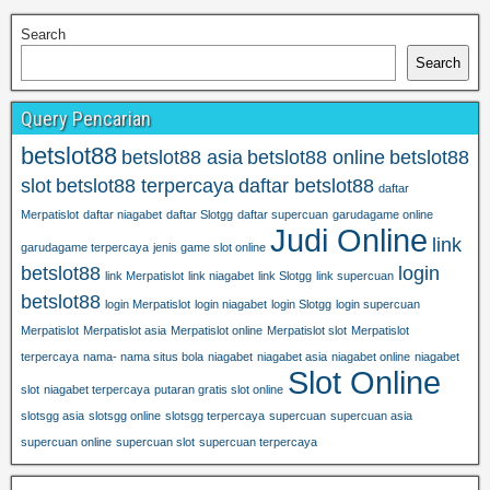
Search
Search
Query Pencarian
betslot88
betslot88 asia
betslot88 online
betslot88
slot
betslot88 terpercaya
daftar betslot88
daftar
Merpatislot
daftar niagabet
daftar Slotgg
daftar supercuan
garudagame online
Judi Online
link
garudagame terpercaya
jenis game slot online
betslot88
login
link Merpatislot
link niagabet
link Slotgg
link supercuan
betslot88
login Merpatislot
login niagabet
login Slotgg
login supercuan
Merpatislot
Merpatislot asia
Merpatislot online
Merpatislot slot
Merpatislot
terpercaya
nama- nama situs bola
niagabet
niagabet asia
niagabet online
niagabet
Slot Online
slot
niagabet terpercaya
putaran gratis slot online
slotsgg asia
slotsgg online
slotsgg terpercaya
supercuan
supercuan asia
supercuan online
supercuan slot
supercuan terpercaya