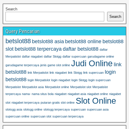
Search
Search
Query Pencarian
betslot88
betslot88 asia
betslot88 online
betslot88
slot
betslot88 terpercaya
daftar betslot88
daftar
Merpatislot
daftar niagabet
daftar Slotgg
daftar supercuan
garudagame online
Judi Online
link
garudagame terpercaya
jenis game slot online
betslot88
login
link Merpatislot
link niagabet
link Slotgg
link supercuan
betslot88
login Merpatislot
login niagabet
login Slotgg
login supercuan
Merpatislot
Merpatislot asia
Merpatislot online
Merpatislot slot
Merpatislot
terpercaya
nama- nama situs bola
niagabet
niagabet asia
niagabet online
niagabet
Slot Online
slot
niagabet terpercaya
putaran gratis slot online
slotsgg asia
slotsgg online
slotsgg terpercaya
supercuan
supercuan asia
supercuan online
supercuan slot
supercuan terpercaya