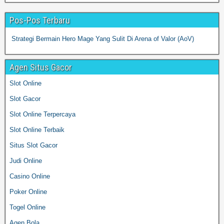
Pos-Pos Terbaru
Strategi Bermain Hero Mage Yang Sulit Di Arena of Valor (AoV)
Agen Situs Gacor
Slot Online
Slot Gacor
Slot Online Terpercaya
Slot Online Terbaik
Situs Slot Gacor
Judi Online
Casino Online
Poker Online
Togel Online
Agen Bola