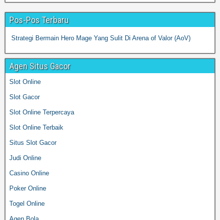
Pos-Pos Terbaru
Strategi Bermain Hero Mage Yang Sulit Di Arena of Valor (AoV)
Agen Situs Gacor
Slot Online
Slot Gacor
Slot Online Terpercaya
Slot Online Terbaik
Situs Slot Gacor
Judi Online
Casino Online
Poker Online
Togel Online
Agen Bola