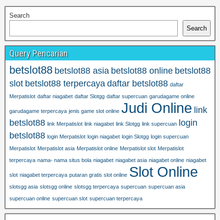
Search
Search
Query Pencarian
betslot88
betslot88 asia
betslot88 online
betslot88
slot
betslot88 terpercaya
daftar betslot88
daftar
Merpatislot
daftar niagabet
daftar Slotgg
daftar supercuan
garudagame online
Judi Online
link
garudagame terpercaya
jenis game slot online
betslot88
login
link Merpatislot
link niagabet
link Slotgg
link supercuan
betslot88
login Merpatislot
login niagabet
login Slotgg
login supercuan
Merpatislot
Merpatislot asia
Merpatislot online
Merpatislot slot
Merpatislot
terpercaya
nama- nama situs bola
niagabet
niagabet asia
niagabet online
niagabet
Slot Online
slot
niagabet terpercaya
putaran gratis slot online
slotsgg asia
slotsgg online
slotsgg terpercaya
supercuan
supercuan asia
supercuan online
supercuan slot
supercuan terpercaya